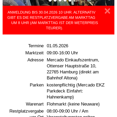
×
ANMELDUNG BIS 30.04.2026 10 UHR. ALTERNATIV
GIBT ES DIE RESTPLATZVERGABE AM MARKTTAG
UM 8 UHR (AM MARKTTAG IST DER METERPREIS
TEURER).
Termine
01.05.2026
Marktzeit
09:00-16:00 Uhr
Adresse
Mercado Einkaufszentrum,
Ottenser Hauptstraße 10,
22765 Hamburg (direkt am
Bahnhof Altona)
Parken
kostenpflichtig (Mercado EKZ
Parkdeck Einfahrt:
Hahnenkamp)
Warenart
Flohmarkt (keine Neuware)
Restplatzvergabe
08:00-09:00 Uhr / Am