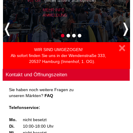
vor Ort
gelten andere Standpreise)
MEHR INFO
ANMELDUNG
×
WIR SIND UMGEZOGEN!
Ab sofort finden Sie uns in der Wendenstraße 333,
20537 Hamburg (Innenhof, 1. OG).
Kontakt und Öffnungszeiten
Sie haben noch weitere Fragen zu
unseren Märkten?
FAQ
Telefonservice:
Mo.
nicht besetzt
Di.
10:00-18:00 Uhr
Mi.
nicht besetzt