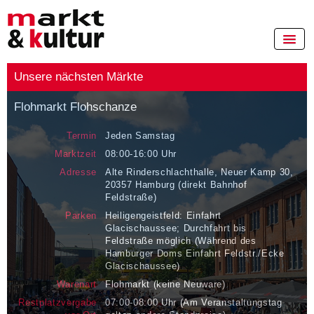
HOME
Unsere nächsten Märkte
MÄRKTE
Flohmarkt Flohschanze
TERMINE / ANMELDUNG
Termin
Jeden Samstag
ZELTVERMIETUNG
Marktzeit
08:00-16:00 Uhr
Adresse
Alte Rinderschlachthalle, Neuer Kamp 30,
ÜBER UNS
20357 Hamburg (direkt Bahnhof
Feldstraße)
JOBS
Parken
Heiligengeistfeld: Einfahrt
KONTAKT
Glacischaussee; Durchfahrt bis
Feldstraße möglich (Während des
IMPRESSUM
Hamburger Doms Einfahrt Feldstr./Ecke
Glacischaussee)
FAQ
Warenart
Flohmarkt (keine Neuware)
Restplatzvergabe
07:00-08:00 Uhr (Am Veranstaltungstag