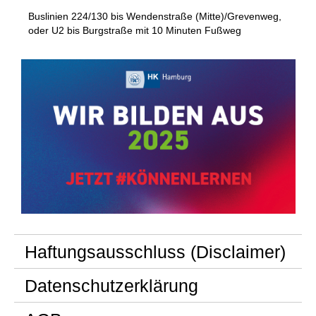
Buslinien 224/130 bis Wendenstraße (Mitte)/Grevenweg,
oder U2 bis Burgstraße mit 10 Minuten Fußweg
Haftungsausschluss (Disclaimer)
Datenschutzerklärung
Haftung für Inhalte
Als Diensteanbieter sind wir gemäß § 7 Abs.1 TMG für