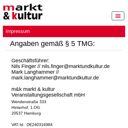
HOME
Impressum
MÄRKTE
Angaben gemäß § 5 TMG:
TERMINE / ANMELDUNG
ZELTVERMIETUNG
Geschäftsführer:
Nils Finger
//
nils.finger@marktundkultur.de
ÜBER UNS
Mark Langhammer
//
mark.langhammer@marktundkultur.de
JOBS
m&k markt & kultur
KONTAKT
Veranstaltungsgesellschaft mbH
Wendenstraße 333
IMPRESSUM
Hinterhof, 1.OG.
20537 Hamburg
FAQ
VAT-Id.: DE240316984